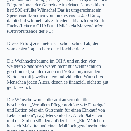
Bürgern/innen der Gemeinde im dritten Jahr etabliert
hat! 506 erfüllte Wünsche! Das ist umgerechnet ein
Spendenaufkommen von mindestens 12.650 Euro,
damit sind wir mehr als zufrieden“, bilanzieren Edith
Fuchs (Leiterin OHA!) und Michaela Merzendorfer
(Ortsvorsitzende der FU).
Dieser Erfolg zeichnete sich schon schnell ab, denn
vom ersten Tag an herrschte Hochbetrieb:
Die Weihnachtsbäume im OHA und an den vier
weiteren Standorten waren nicht nur weihnachtlich
geschmückt, sondern auch mit 506 anonymisierten
Kärtchen mit jeweils einem individuellen Wunsch von
Menschen jeden Alters, denen es finanziell nicht so gut
geht, bestückt.
Die Wünsche waren allesamt außerordentlich
bescheiden. „Vor allem Pflegeprodukte wie Duschgel
und Lotion oder ein Gutschein für einen Einkauf von
Lebensmitteln“, sagt Merzendorfer. Auch Plätzchen
und ein Stollen stünden auf der Liste. „Ein Mädchen
hat sich Malstifte und einen Malblock gewünscht, eine