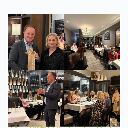
Mietrecht“
mit
Referentin
Kristina
Häfner