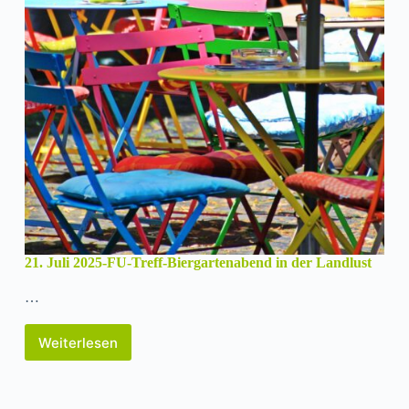
21. Juli 2025-FU-Treff-Biergartenabend in der Landlust
…
Weiterlesen
21.
Juli
2025-
FU-