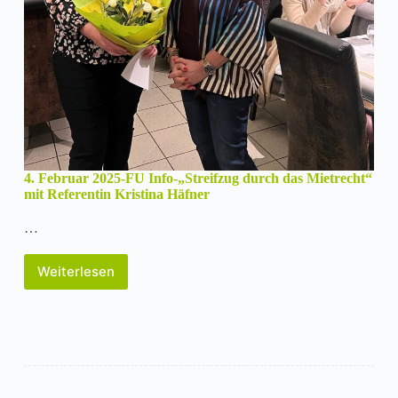
4. Februar 2025-FU Info-„Streifzug durch das Mietrecht“
mit Referentin Kristina Häfner
…
Weiterlesen
4.
Februar
2025-
FU
Info-
„Streifzug
durch
das