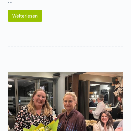
…
Weiterlesen
19.
März
2025-
FU-
Info-
Ortshauptversammlung
mit
Wahlen