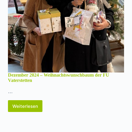
Dezember 2024 – Weihnachtswunschbaum der FU
Vaterstetten
…
Weiterlesen
Dezember
2024
–
Weihnachtswunschbaum
der