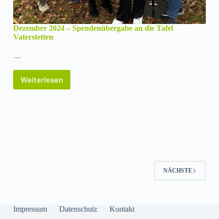
Dezember 2024 – Spendenübergabe an die Tafel
Vaterstetten
…
Weiterlesen
Dezember
2024
–
Spendenübergabe
an
die
Tafel
Vaterstetten
NÄCHSTE
Impressum
Datenschutz
Kontakt