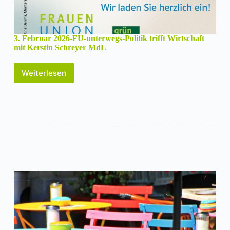
3. Februar 2026-FU-unterwegs-Politik trifft Wirtschaft
mit Kerstin Schreyer MdL
Weiterlesen
3.
Februar
2026-
FU-
unterwegs-
Politik
trifft
Wirtschaft
mit
Kerstin
Schreyer
MdL