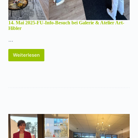
14. Mai 2025-FU-Info-Besuch bei Galerie & Atelier Art-
Hibler
…
Weiterlesen
14.
Mai
2025-
FU-
Info-
Besuch
bei
Galerie
&
Atelier
Art-
Hibler