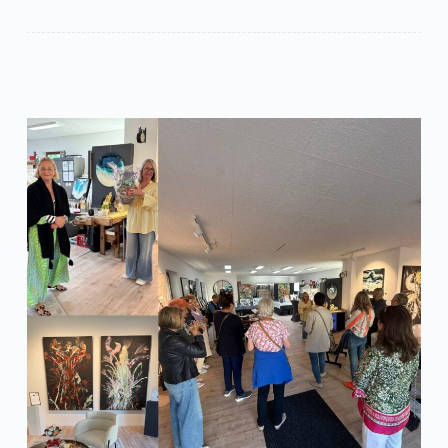
Treff-
Biergartenabend
in
der
Landlust