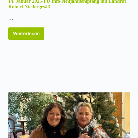
14. Januar 2025-FU Info-Neujahrsempfang mit Landrat
Robert Niedergesäß
…
Weiterlesen
14.
Januar
2025-
FU
Info-
Neujahrsempfang
mit
Landrat
Robert
Niedergesäß