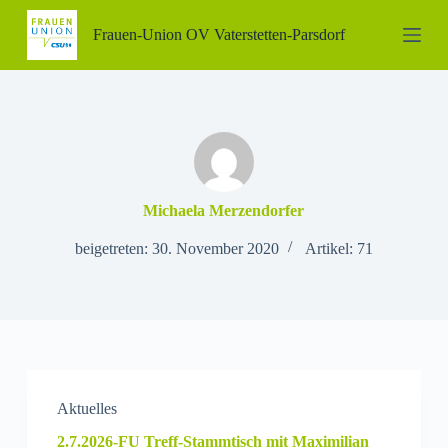
Z
Frauen-Union OV Vaterstetten-Parsdorf
u
m
I
n
h
a
l
t
s
p
Michaela Merzendorfer
r
i
beigetreten: 30. November 2020
Artikel: 71
n
g
e
n
Aktuelles
2.7.2026-FU Treff-Stammtisch mit Maximilian